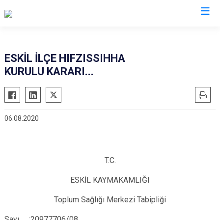
Aksaray
ESKİL İLÇE HIFZISSIHHA
KURULU KARARI...
Ağaçören
Eskil
Gülağaç
06.08.2020
Güzelyurt
Ortaköy
Sarıyahşi
T.C.
Sultanhanı
ESKİL KAYMAKAMLIĞI
Toplum Sağlığı Merkezi Tabipliği
Sayı :20977706/08